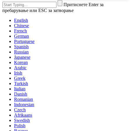
Притиснете Enter за
пребарување или ESC за затворање
English
Chinese
French
German
Portuguese
Spanish
Russian
Japanese
Korean
Arabic
Irish
Greek
Turkish
Italian
Danish
Romanian
Indonesian
Czech
Afrikaans
Swedish
Polish
Basque