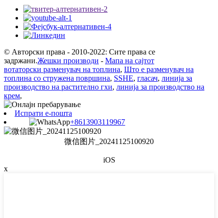
© Авторски права - 2010-2022: Сите права се
задржани.
Жешки производи
-
Мапа на сајтот
вотаторски разменувач на топлина
,
Што е разменувач на
топлина со стружена површина
,
SSHE
,
гласач
,
линија за
производство на растително гхи
,
линија за производство на
крем
,
Испрати е-пошта
+8613903119967
微信图片_20241125100920
iOS
x