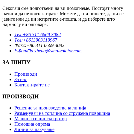
Секогаш сме подготвени да ви помогнеме. Постојат многу
начини да не контактирате. Можете да ни пишете, да ни се
јавите или да ни испратите е-пошта, и да изберете што
најмногу ви одговара.
Тел:
+86 311 6669 3082
Тел:
+8613903119967
Факс:
+86 311 6669 3082
Е-пошта:
zheng@sino-votator.com
ЗА ШИПУ
Производи
За нас
Контактирајте не
ПРОИЗВОДИ
Решение за производствена линија
Разменувач на топлина со стружена површина
Машина со пински ротор
Помошна опрема
Линии за пакување