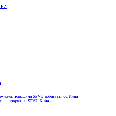
ИНА
угана површина SPVU Кина...