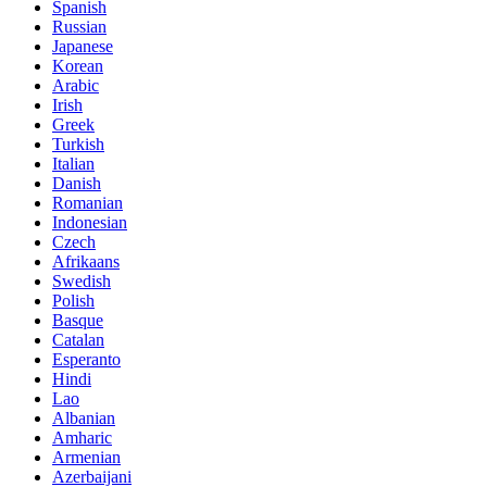
Spanish
Russian
Japanese
Korean
Arabic
Irish
Greek
Turkish
Italian
Danish
Romanian
Indonesian
Czech
Afrikaans
Swedish
Polish
Basque
Catalan
Esperanto
Hindi
Lao
Albanian
Amharic
Armenian
Azerbaijani