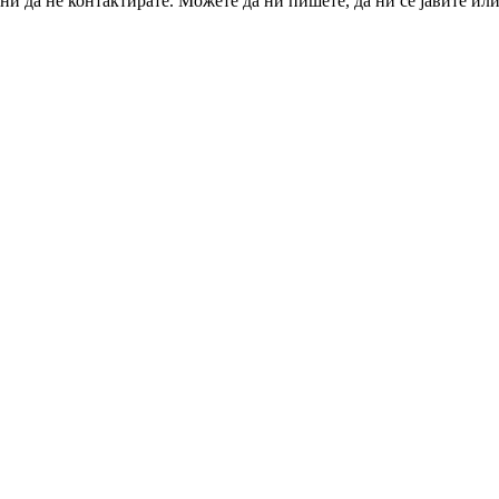
и да не контактирате. Можете да ни пишете, да ни се јавите или