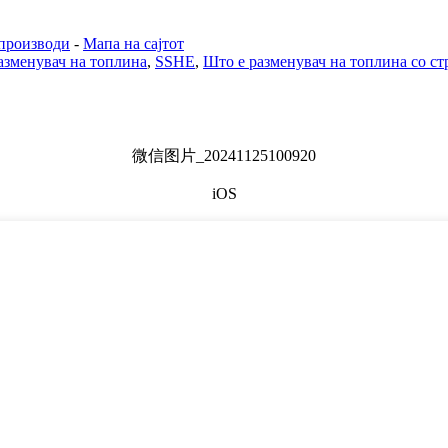
производи
-
Мапа на сајтот
азменувач на топлина
,
SSHE
,
Што е разменувач на топлина со с
微信图片_20241125100920
iOS