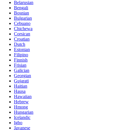
Belarusian
Bengali
Bosnian
Bulgarian
Cebuano
Chichewa
Corsican
Croatian
Dutch
Estonian
Filipino
Finnish
Frisian
Galician
Georgian
Gujarati
Haitian
Hausa
Hawaiian
Hebrew
Hmong
Hungarian
Icelandic
Igbo
Javanese