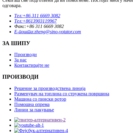
Секогаш сме подготвени да ви помогнеме. Постојат многу начин
одговара.
Тел:
+86 311 6669 3082
Тел:
+8613903119967
Факс:
+86 311 6669 3082
Е-пошта:
zheng@sino-votator.com
ЗА ШИПУ
Производи
За нас
Контактирајте не
ПРОИЗВОДИ
Решение за производствена линија
Разменувач на топлина со стружена површина
Машина со пински ротор
Помошна опрема
Линии за пакување