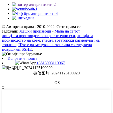
© Авторски права - 2010-2022: Сите права се
задржани.
Жешки производи
-
Мапа на сајтот
линија за производство на растително гхи
,
линија за
производство на крем
,
гласач
,
вотаторски разменувач на
топлина
,
Што е разменувач на топлина со стружена
површина
,
SSHE
,
Испрати е-пошта
+8613903119967
微信图片_20241125100920
iOS
x