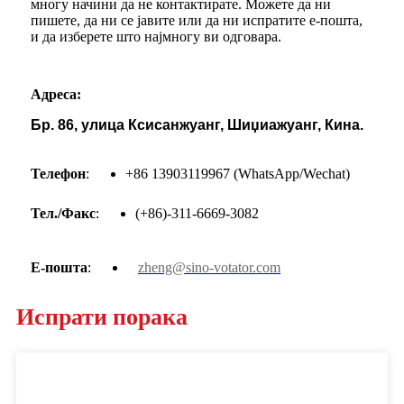
многу начини да не контактирате. Можете да ни
пишете, да ни се јавите или да ни испратите е-пошта,
и да изберете што најмногу ви одговара.
Адреса:
Бр. 86, улица Ксисанжуанг, Шиџиажуанг, Кина.
Телефон
:
+86 13903119967 (WhatsApp/Wechat)
Тел./Факс
:
(+86)-311-6669-3082
Е-пошта
:
zheng@sino-votator.com
Испрати порака