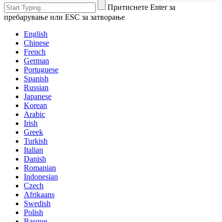
Притиснете Enter за
пребарување или ESC за затворање
English
Chinese
French
German
Portuguese
Spanish
Russian
Japanese
Korean
Arabic
Irish
Greek
Turkish
Italian
Danish
Romanian
Indonesian
Czech
Afrikaans
Swedish
Polish
Basque