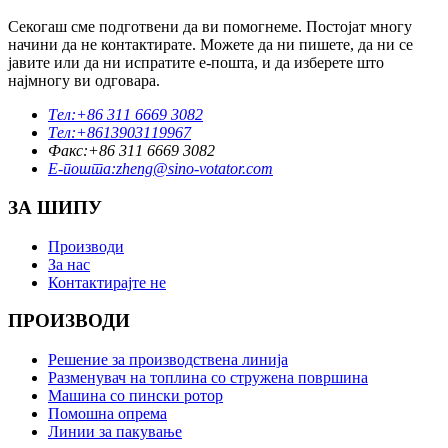
Секогаш сме подготвени да ви помогнеме. Постојат многу
начини да не контактирате. Можете да ни пишете, да ни се
јавите или да ни испратите е-пошта, и да изберете што
најмногу ви одговара.
Тел:
+86 311 6669 3082
Тел:
+8613903119967
Факс:
+86 311 6669 3082
Е-пошта:
zheng@sino-votator.com
ЗА ШИПУ
Производи
За нас
Контактирајте не
ПРОИЗВОДИ
Решение за производствена линија
Разменувач на топлина со стружена површина
Машина со пински ротор
Помошна опрема
Линии за пакување