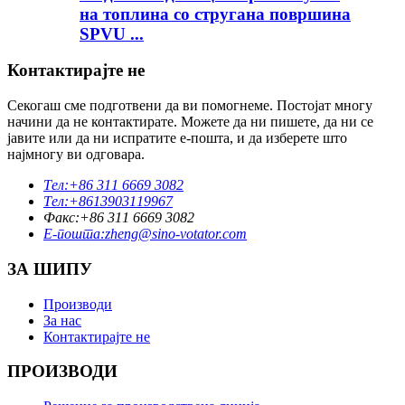
на топлина со стругана површина
SPVU ...
Контактирајте не
Секогаш сме подготвени да ви помогнеме. Постојат многу
начини да не контактирате. Можете да ни пишете, да ни се
јавите или да ни испратите е-пошта, и да изберете што
најмногу ви одговара.
Тел:
+86 311 6669 3082
Тел:
+8613903119967
Факс:
+86 311 6669 3082
Е-пошта:
zheng@sino-votator.com
ЗА ШИПУ
Производи
За нас
Контактирајте не
ПРОИЗВОДИ