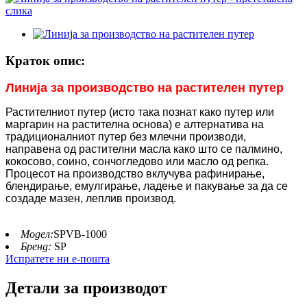
Краток опис:
Линија за производство на растителен путер
Растителниот путер (исто така познат како путер или
маргарин на растителна основа) е алтернатива на
традиционалниот путер без млечни производи,
направена од растителни масла како што се палмино,
кокосово, соино, сончогледово или масло од репка.
Процесот на производство вклучува рафинирање,
блендирање, емулгирање, ладење и пакување за да се
создаде мазен, леплив производ.
Модел:
SPVB-1000
Бренд:
SP
Испратете ни е-пошта
Детали за производот