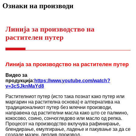
Ознаки на производи
Линија за производство на
растителен путер
Линија за производство на растителен путер
Видео за
продукција:
https://www.youtube.com/watch?
v=3cSJknMaYd8
Растителниот путер (исто така познат како путер или
маргарин на растителна основа) е алтернатива на
традиционалниот путер без млечни производи,
направена од растителни масла како што се палмино,
кокосово, соино, сончогледово или масло од репка.
Процесот на производство вклучува рафинирање,
блендирање, емулгирање, ладење и пакување за да се
создаде мазен, леплив производ.