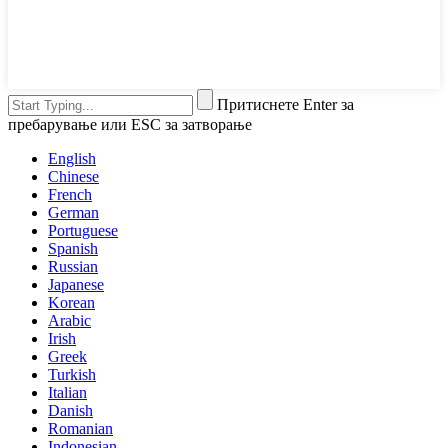
Притиснете Enter за
пребарување или ESC за затворање
English
Chinese
French
German
Portuguese
Spanish
Russian
Japanese
Korean
Arabic
Irish
Greek
Turkish
Italian
Danish
Romanian
Indonesian