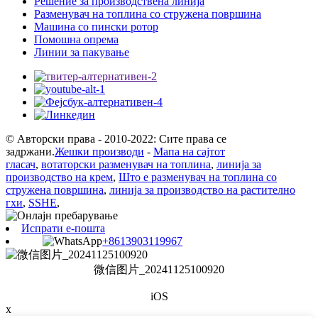
Решение за производствена линија
Разменувач на топлина со стружена површина
Машина со пински ротор
Помошна опрема
Линии за пакување
© Авторски права - 2010-2022: Сите права се
задржани.
Жешки производи
-
Мапа на сајтот
гласач
,
вотаторски разменувач на топлина
,
линија за
производство на крем
,
Што е разменувач на топлина со
стружена површина
,
линија за производство на растително
гхи
,
SSHE
,
Испрати е-пошта
+8613903119967
微信图片_20241125100920
iOS
x