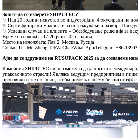
Зошто да го изберете SHIPUTEC?
✨ Над 20 години искуство во индустријата. Фокусирани на пол
✨ Сертифицирани можности за истражување и развој – Поседу
✨ Успешни случаи на клиенти – Обезбедување решенија за пакува
Време на изложба: 17-20 јуни 2025 година
Место на изложбата: Пав 2, Москва, Русија
Contact Us: Mr. Zheng Tel/WeChat/WhatsApp/Telegram: +86-13903
Ајде да се здружиме на RUSUPACK 2025 за да создадеме нов
Компания SHIPUTEC ви овозможува да ја посетите международн
упаковочното отрасли! Являясь ведущим предприятием в пищ
производи и технологии, чтобы помочь вашему бизнисот еффе