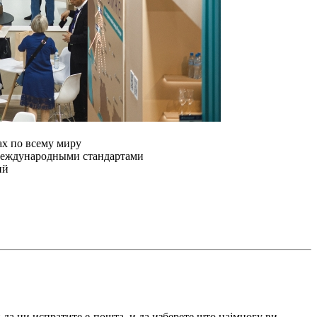
ах по всему миру
международными стандартами
ий
 да ни испратите е-пошта, и да изберете што најмногу ви