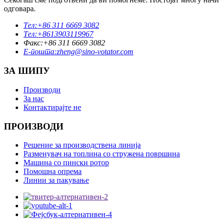
одговара.
Тел:
+86 311 6669 3082
Тел:
+8613903119967
Факс:
+86 311 6669 3082
Е-пошта:
zheng@sino-votator.com
ЗА ШИПУ
Производи
За нас
Контактирајте не
ПРОИЗВОДИ
Решение за производствена линија
Разменувач на топлина со стружена површина
Машина со пински ротор
Помошна опрема
Линии за пакување