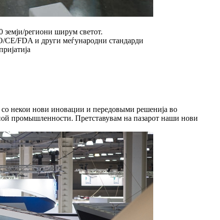
0 земји/региони ширум светот.
SO/CE/FDA и други меѓународни стандарди
пријатија
 со некои нови иновации и передовыми решенија во
ной промышленности. Претставувам на пазарот наши нови