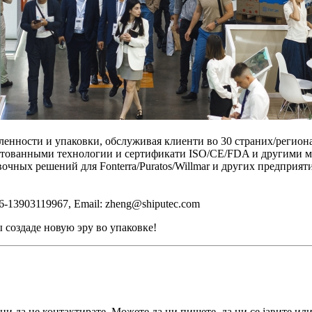
ленности и упаковки, обслуживая клиенти во 30 страних/регион
тованными технологии и сертификати ISO/CE/FDA и другими 
чных решений для Fonterra/Puratos/Willmar и других предприят
6-13903119967, Email: zheng@shiputec.com
создаде новую эру во упаковке!
и да не контактирате. Можете да ни пишете, да ни се јавите или