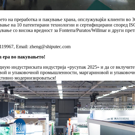
ето на преработка и пакување храна, опслужувајќи клиенти во 3
вање на 10 патентирани технологии и сертифицирани според I
ње со висока вредност за Fonterra/Puratos/Willmar и други прет
119967, Email: zheng@shiputec.com
а ера во пакувањето!
ую индустриската индустрија «русупак 2025» и да се вклучите
евой и упаковочной промышленности, маргариновой и упаковоч
ктивно модернизироваться!