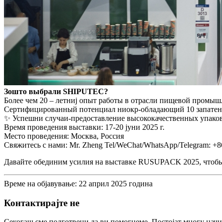
Зошто выбрали SHIPUTEC?
Более чем 20 – летниј опыт работы в отрасли пищевой промыш
Сертифицированный потенциал ниокр-обладающий 10 запатен
✨ Успешни случаи-предоставление высококачественных упаково
Время проведения выставки: 17-20 јуни 2025 г.
Место проведения: Москва, Россия
Свяжитесь с нами: Mr. Zheng Tel/WeChat/WhatsApp/Telegram: +8
Давайте обединим усилия на выставке RUSUPACK 2025, чтобы 
Време на објавување: 22 април 2025 година
Контактирајте не
Секогаш сме подготвени да ви помогнеме. Постојат многу начин