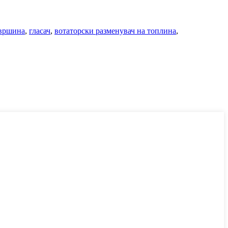
овршина
,
гласач
,
вотаторски разменувач на топлина
,