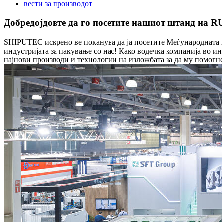
вести за производот
Добредојдовте да го посетите нашиот штанд на 
SHIPUTEC искрено ве поканува да ја посетите Меѓународната 
индустријата за пакување со нас! Како водечка компанија во и
најнови производи и технологии на изложбата за да му помогн