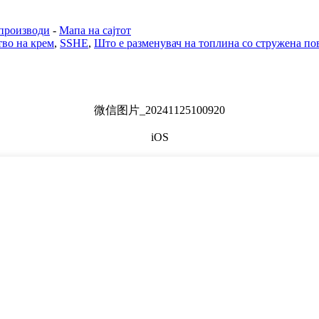
производи
-
Мапа на сајтот
тво на крем
,
SSHE
,
Што е разменувач на топлина со стружена п
微信图片_20241125100920
iOS