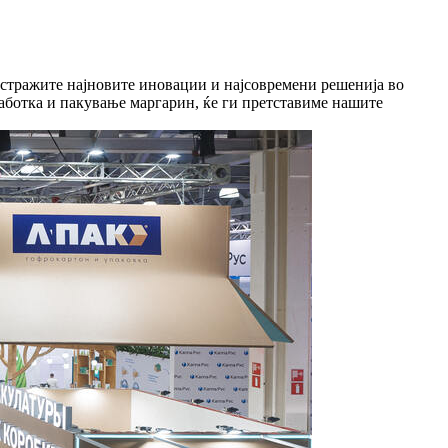
стражите најновите иновации и најсовремени решенија во
еработка и пакување маргарин, ќе ги претставиме нашите